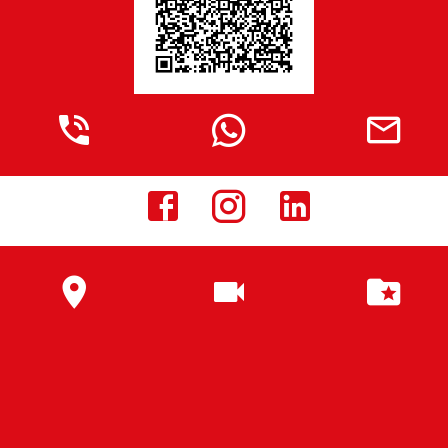








