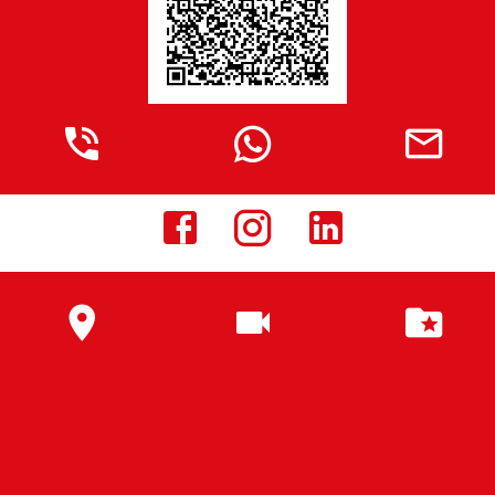








