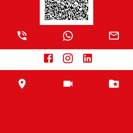








