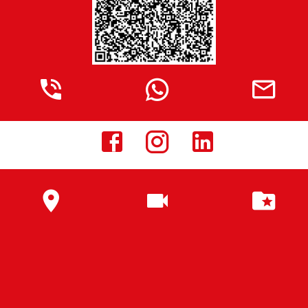








