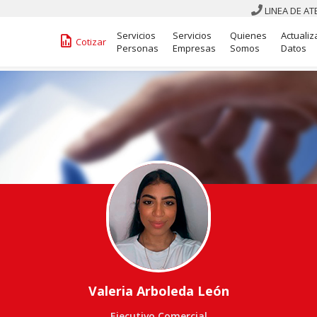
LINEA DE A

Servicios
Servicios
Quienes
Actualiz
󰁋
Cotizar
Personas
Empresas
Somos
Datos
Valeria Arboleda León
Ejecutivo Comercial