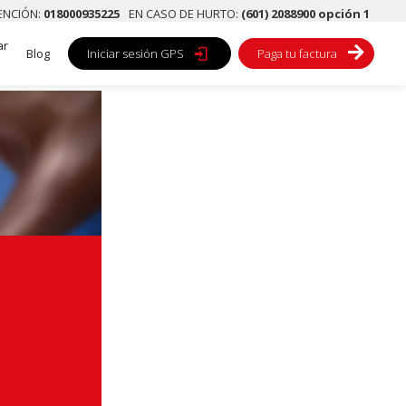
TENCIÓN:
018000935225
EN CASO DE HURTO:
(601) 2088900 opción 1
ar

Blog
Iniciar sesión GPS

Paga tu factura