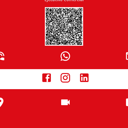






