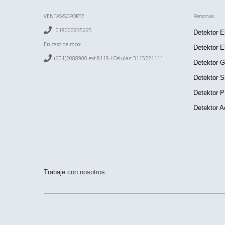
VENTAS/SOPORTE
Personas

018000935225
Detektor E
En caso de robo:
Detektor E

(601)2088900 ext.8119 / Celular:
3115221111
Detektor 
Detektor S
Detektor 
Detektor A
Trabaje con nosotros