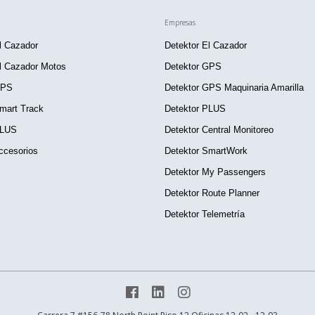
Empresas
l Cazador
Detektor El Cazador
l Cazador Motos
Detektor GPS
GPS
Detektor GPS Maquinaria Amarilla
mart Track
Detektor PLUS
PLUS
Detektor Central Monitoreo
ccesorios
Detektor SmartWork
Detektor My Passengers
Detektor Route Planner
Detektor Telemetría


