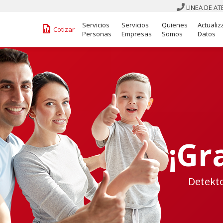
LINEA DE A

Servicios
Servicios
Quienes
Actualiz
󰁋
Cotizar
Personas
Empresas
Somos
Datos
¡Gr
Detekt