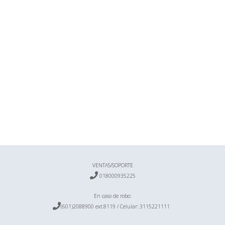
(Ver direcciones y teléfonos)
EFECTIVO
TARJETAS DE CREDITO
CHEQUES AL DIA
VENTAS/SOPORTE
CHEQUES POSFECHADOS

018000935225
En caso de robo:

(601)2088900 ext.8119 / Celular:
3115221111