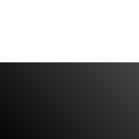
Detektor Telemetría

DETALLES