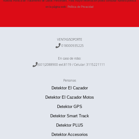
nuestra Política de Tratamiento de Datos Personales. Para mayor información podrá consultar nuestra política
en la página web:
Política de Privacidad
VENTAS/SOPORTE

018000935225
En caso de robo:

(601)2088900 ext.8119 / Celular:
3115221111
Personas
Detektor El Cazador
Detektor El Cazador Motos
Detektor GPS
Detektor Smart Track
Detektor PLUS
Detektor Accesorios