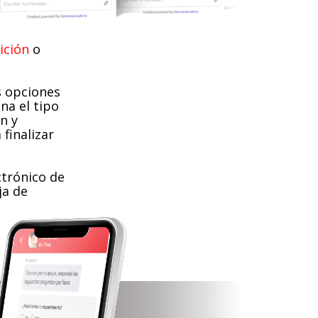
ición
o
s opciones
na el tipo
ón y
 finalizar
ctrónico de
ja de