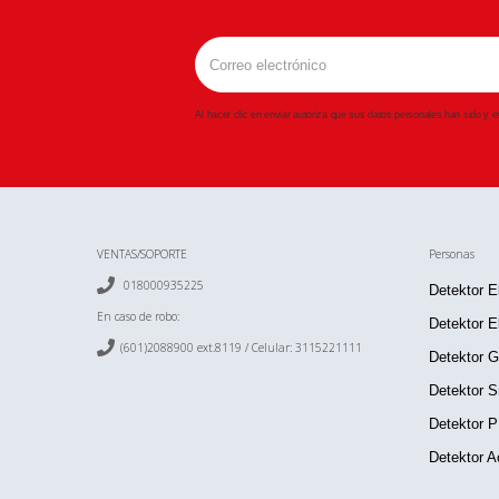
Al hacer clic en enviar autoriza que sus datos personales han sido y
VENTAS/SOPORTE
Personas

018000935225
Detektor E
En caso de robo:
Detektor E

(601)2088900 ext.8119 / Celular:
3115221111
Detektor 
Detektor S
Detektor 
Detektor A