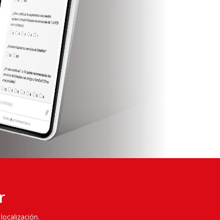
r
localización.