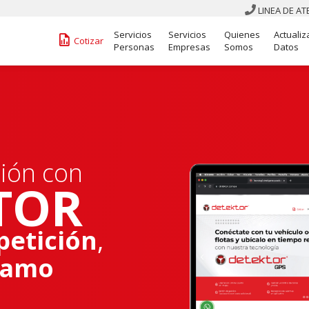
LINEA DE A

Servicios
Servicios
Quienes
Actualiz
󰁋
Cotizar
Personas
Empresas
Somos
Datos
ción con
TOR
petición
,
lamo