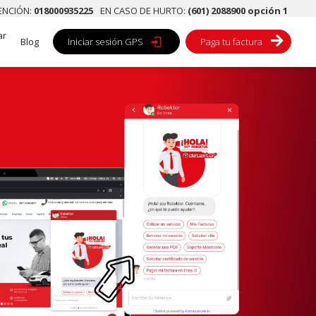
TENCIÓN:
018000935225
EN CASO DE HURTO:
(601) 2088900 opción 1
ar

Blog
Iniciar sesión GPS

Paga tu factura