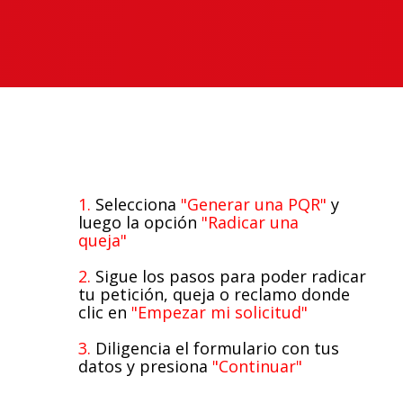
1.
Selecciona
"Generar una PQR"
y
luego la opción
"Radicar una
queja"
2.
Sigue los pasos para poder radicar
tu petición, queja o reclamo donde
clic en
"Empezar mi solicitud"
3.
Diligencia el formulario con tus
datos y presiona
"Continuar"