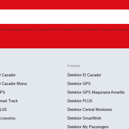
 están siendo tratados conforme con nuestra Política de Tratamiento de Datos Personales. Para mayor información po
Empresas
l Cazador
Detektor El Cazador
l Cazador Motos
Detektor GPS
GPS
Detektor GPS Maquinaria Amarilla
mart Track
Detektor PLUS
PLUS
Detektor Central Monitoreo
ccesorios
Detektor SmartWork
Detektor My Passengers