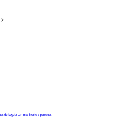
131
nas-de-bogota-con-mas-hurto-a-personas-