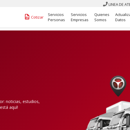
LINEA DE A

Servicios
Servicios
Quienes
Actualiz
󰁋
Cotizar
Personas
Empresas
Somos
Datos
: noticias, estudios,
está aquí!