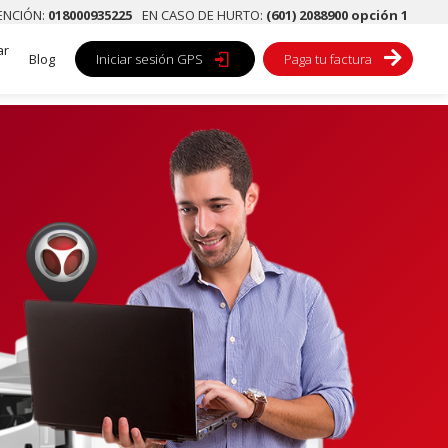
TENCIÓN:
018000935225
EN CASO DE HURTO:
(601) 2088900 opción 1
ar

Blog
Iniciar sesión GPS

Paga tu factura