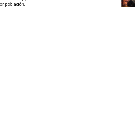
r población.
)