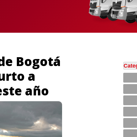
 de Bogotá
Cate
urto a
este año