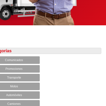
gorías
Comunicados
Promociones
Transporte
Motos
Automóviles
Camiones