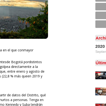
Arch
2020
na en el que conmayor
Septie
antesde Bogotá pordistintos
Últi
 golpea directamente a la
 que, entre enero y agosto de
s (22,8 % más queen 2019 y
rtir de datos del Distrito, qué
hurtos a personas. Tenga en
omo Kennedy y Suba tendrán