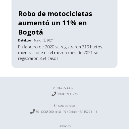
Robo de motocicletas
aumentó un 11% en
Bogotá
Detektor
March 3, 2021
En febrero de 2020 se registraron 319 hurtos
mientras que en el mismo mes de 2021 se
registraron 354 casos.
VENTAS/SOPORTE

018000935225
En caso de robo:

(601)2088900 ext.8119 / Celular:
3115221111
Personas