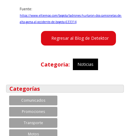
Fuente:
https://www.eltiempo.com/bogota/ladrones-hurtaron-dos-camionetas-de-
alta-gama-al-occidente-de-bogota-633314
Regresar al Blog de Detektor
Categoria:
Noticias
Categorías
Comunicados
Promociones
Transporte
Motos