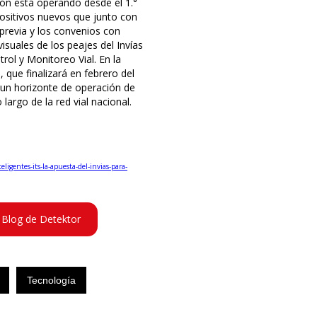
ón está operando desde el 1.°
ositivos nuevos que junto con
 previa y los convenios con
suales de los peajes del Invías
ol y Monitoreo Vial. En la
que finalizará en febrero del
 un horizonte de operación de
largo de la red vial nacional.
igentes-its-la-apuesta-del-invias-para-
 Blog de Detektor
Tecnología