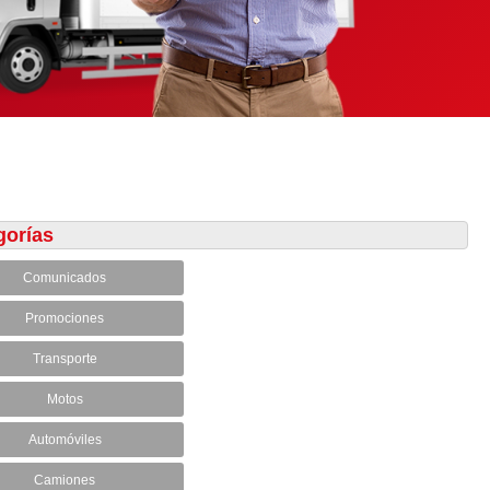
gorías
Comunicados
Promociones
Transporte
Motos
Automóviles
Camiones