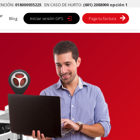
TENCIÓN:
018000935225
EN CASO DE HURTO:
(601) 2088900 opción 1
ar

Blog
Iniciar sesión GPS

Paga tu factura