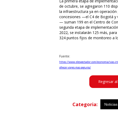
La primera etapa de implementaci
de octubre, se agregaron 110 disp
la infraestructura ya en operación
concesiones —el C4 de Bogotá y vi
— suman 199 en el Centro de Contr
segunda etapa de implementación, 
2022, se instalarán 125 más, para
324 puntos fijos de monitoreo a lo 
Fuente:
https://www.elespectador.com/economia/vias-intel
ofrecer-viajes-mas-seguros/
Regresar al
Categoria:
Noticias