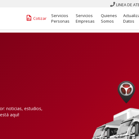
LINEA DE A

Servicios
Servicios
Quienes
Actualiz
󰁋
Cotizar
Personas
Empresas
Somos
Datos
: noticias, estudios,
está aquí!