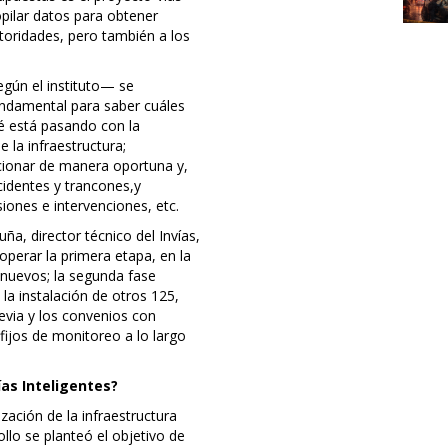
opilar datos para obtener
utoridades, pero también a los
gún el instituto— se
undamental para saber cuáles
ué está pasando con la
e la infraestructura;
cionar de manera oportuna y,
ncidentes y trancones,y
siones e intervenciones, etc.
a, director técnico del Invías,
operar la primera etapa, en la
 nuevos; la segunda fase
la instalación de otros 125,
revia y los convenios con
ijos de monitoreo a lo largo
ías Inteligentes?
ación de la infraestructura
ollo se planteó el objetivo de