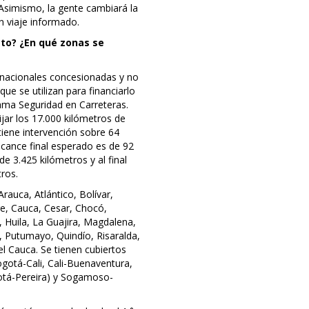
Asimismo, la gente cambiará la
n viaje informado.
cto? ¿En qué zonas se
 nacionales concesionadas y no
ue se utilizan para financiarlo
ama Seguridad en Carreteras.
jar los 17.000 kilómetros de
 tiene intervención sobre 64
alcance final esperado es de 92
de 3.425 kilómetros y al final
ros.
rauca, Atlántico, Bolívar,
e, Cauca, Cesar, Chocó,
 Huila, La Guajira, Magdalena,
, Putumayo, Quindío, Risaralda,
el Cauca. Se tienen cubiertos
otá-Cali, Cali-Buenaventura,
ogotá-Pereira) y Sogamoso-