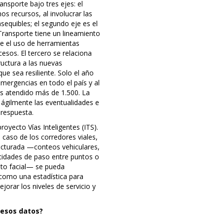
ansporte bajo tres ejes: el
 recursos, al involucrar las
sequibles; el segundo eje es el
 Transporte tiene un lineamiento
ye el uso de herramientas
cesos. El tercero se relaciona
ructura a las nuevas
ue sea resiliente. Solo el año
ergencias en todo el país y al
s atendido más de 1.500. La
 ágilmente las eventualidades e
 respuesta.
oyecto Vías Inteligentes (ITS).
caso de los corredores viales,
ucturada —conteos vehiculares,
cidades de paso entre puntos o
to facial— se pueda
a como una estadística para
orar los niveles de servicio y
 esos datos?