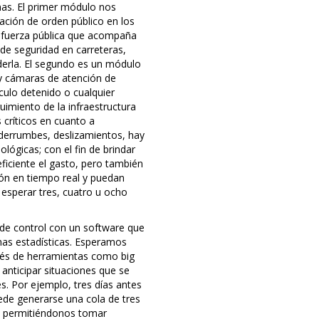
mas. El primer módulo nos
ación de orden público en los
a fuerza pública que acompaña
de seguridad en carreteras,
derla. El segundo es un módulo
 y cámaras de atención de
culo detenido o cualquier
guimiento de la infraestructura
 críticos en cuanto a
 derrumbes, deslizamientos, hay
lógicas; con el fin de brindar
eficiente el gasto, pero también
ón en tiempo real y puedan
 esperar tres, cuatro u ocho
de control con un software que
chas estadísticas. Esperamos
vés de herramientas como big
anticipar situaciones que se
s. Por ejemplo, tres días antes
ede generarse una cola de tres
a, permitiéndonos tomar