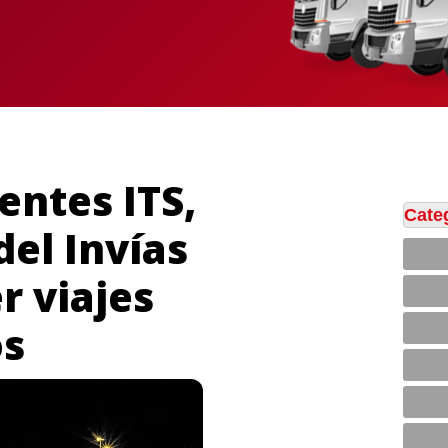
gentes ITS,
Cate
del Invías
r viajes
os